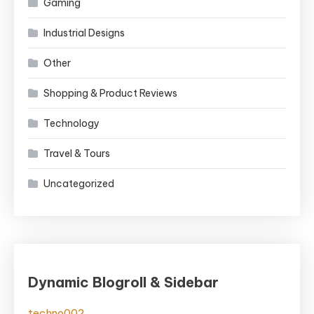
Gaming
Industrial Designs
Other
Shopping & Product Reviews
Technology
Travel & Tours
Uncategorized
Dynamic Blogroll & Sidebar
techno002