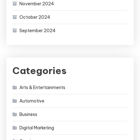
November 2024
October 2024
September 2024
Categories
Arts & Entertainments
Automotive
Business
Digital Marketing