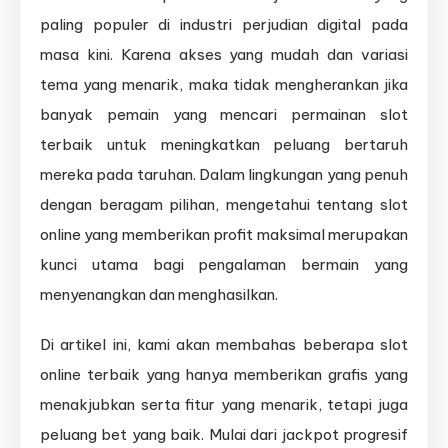
paling populer di industri perjudian digital pada
masa kini. Karena akses yang mudah dan variasi
tema yang menarik, maka tidak mengherankan jika
banyak pemain yang mencari permainan slot
terbaik untuk meningkatkan peluang bertaruh
mereka pada taruhan. Dalam lingkungan yang penuh
dengan beragam pilihan, mengetahui tentang slot
online yang memberikan profit maksimal merupakan
kunci utama bagi pengalaman bermain yang
menyenangkan dan menghasilkan.
Di artikel ini, kami akan membahas beberapa slot
online terbaik yang hanya memberikan grafis yang
menakjubkan serta fitur yang menarik, tetapi juga
peluang bet yang baik. Mulai dari jackpot progresif