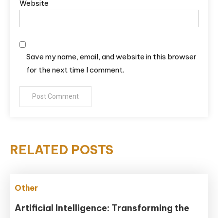
Website
Save my name, email, and website in this browser
for the next time I comment.
RELATED POSTS
Other
Artificial Intelligence: Transforming the