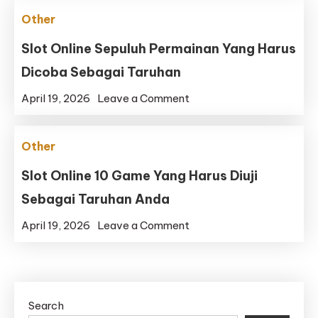
Untuk Kenyamanan
Other
Anda
Slot Online Sepuluh Permainan Yang Harus
Dicoba Sebagai Taruhan
April 19, 2026
Leave a Comment
on Slot Online Sepuluh
Permainan Yang Harus
Dicoba Sebagai
Other
Taruhan
Slot Online 10 Game Yang Harus Diuji
Sebagai Taruhan Anda
April 19, 2026
Leave a Comment
on Slot Online 10
Game Yang Harus Diuji
Sebagai Taruhan Anda
Search