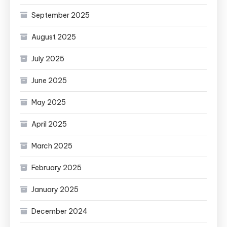
September 2025
August 2025
July 2025
June 2025
May 2025
April 2025
March 2025
February 2025
January 2025
December 2024