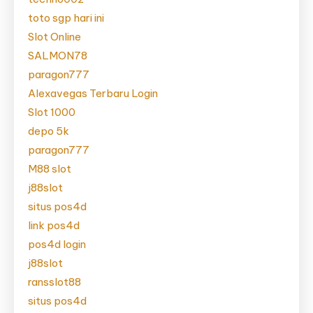
toto sgp hari ini
Slot Online
SALMON78
paragon777
Alexavegas Terbaru Login
Slot 1000
depo 5k
paragon777
M88 slot
j88slot
situs pos4d
link pos4d
pos4d login
j88slot
ransslot88
situs pos4d