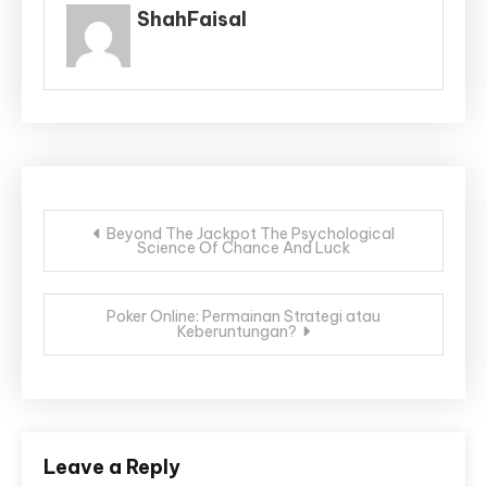
ShahFaisal
Post navigation
Beyond The Jackpot The Psychological
Science Of Chance And Luck
Poker Online: Permainan Strategi atau
Keberuntungan?
Leave a Reply