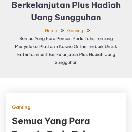
Berkelanjutan Plus Hadiah
Uang Sungguhan
Home
Gaming
Semua Yang Para Pemain Perlu Tahu Tentang
Menyeleksi Platform Kasino Online Terbaik Untuk
Entertainment Berkelanjutan Plus Hadiah Uang
Sungguhan
Gaming
Semua Yang Para