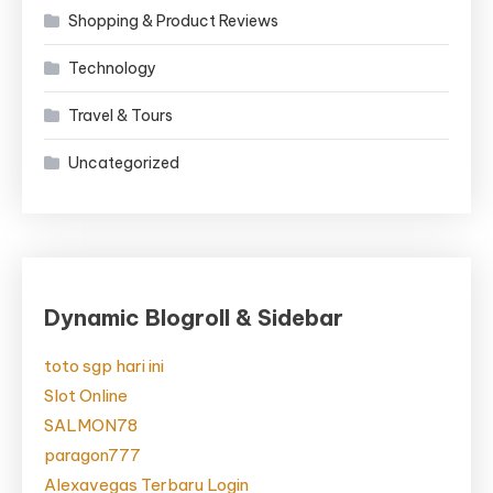
Shopping & Product Reviews
Technology
Travel & Tours
Uncategorized
Dynamic Blogroll & Sidebar
toto sgp hari ini
Slot Online
SALMON78
paragon777
Alexavegas Terbaru Login