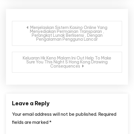
Post navigation
Menjelaskan Sistem Kasino Online Yang
Menyediakan Permainan Transparan ,
Perangkat Lunak Berlisensi , Dengan
Pengalaman Pengguna Lancar
Keluaran Hk Keno Malam Ini Out Help To Make
Sure You This Night S Hong Kong Drawing
Consequences
Leave a Reply
Your email address will not be published.
Required
fields are marked
*