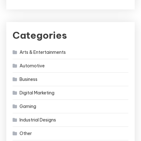
Categories
Arts & Entertainments
Automotive
Business
Digital Marketing
Gaming
Industrial Designs
Other