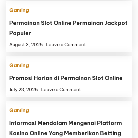
Kasino Terbaik
Gaming
Permainan Slot Online Permainan Jackpot
Populer
August 3, 2026
Leave a Comment
on Permainan Slot
Online Permainan
Jackpot Populer
Gaming
Promosi Harian di Permainan Slot Online
July 28, 2026
Leave a Comment
on Promosi Harian di
Permainan Slot Online
Gaming
Informasi Mendalam Mengenai Platform
Kasino Online Yang Memberikan Betting