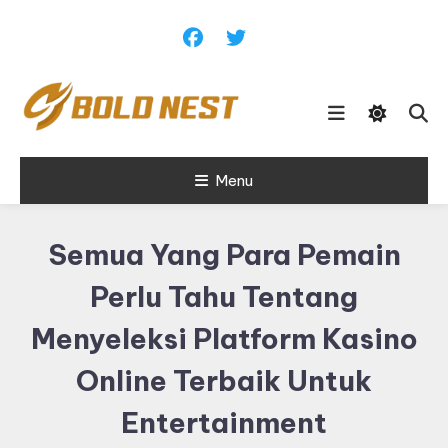
Skip To Content
Menu
Boldnest
Semua Yang Para Pemain
Perlu Tahu Tentang
Menyeleksi Platform Kasino
Online Terbaik Untuk
Entertainment