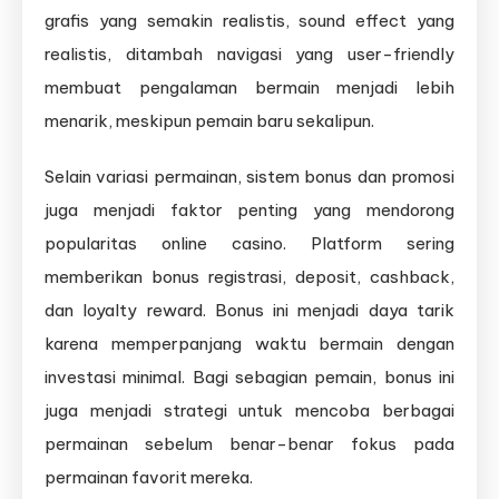
grafis yang semakin realistis, sound effect yang
realistis, ditambah navigasi yang user-friendly
membuat pengalaman bermain menjadi lebih
menarik, meskipun pemain baru sekalipun.
Selain variasi permainan, sistem bonus dan promosi
juga menjadi faktor penting yang mendorong
popularitas online casino. Platform sering
memberikan bonus registrasi, deposit, cashback,
dan loyalty reward. Bonus ini menjadi daya tarik
karena memperpanjang waktu bermain dengan
investasi minimal. Bagi sebagian pemain, bonus ini
juga menjadi strategi untuk mencoba berbagai
permainan sebelum benar-benar fokus pada
permainan favorit mereka.