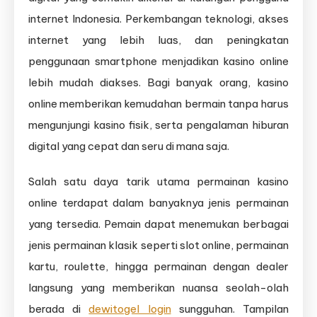
internet Indonesia. Perkembangan teknologi, akses
Menyele
Platfor
internet yang lebih luas, dan peningkatan
Kasino O
penggunaan smartphone menjadikan kasino online
Terbaik
lebih mudah diakses. Bagi banyak orang, kasino
Enterta
online memberikan kemudahan bermain tanpa harus
Berkela
mengunjungi kasino fisik, serta pengalaman hiburan
Plus Ha
digital yang cepat dan seru di mana saja.
Uang
Sunggu
Salah satu daya tarik utama permainan kasino
online terdapat dalam banyaknya jenis permainan
yang tersedia. Pemain dapat menemukan berbagai
jenis permainan klasik seperti slot online, permainan
kartu, roulette, hingga permainan dengan dealer
langsung yang memberikan nuansa seolah-olah
berada di
dewitogel login
sungguhan. Tampilan