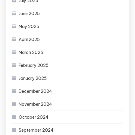
July 2025
June 2025
May 2025
April 2025
March 2025
February 2025
January 2025
December 2024
November 2024
October 2024
September 2024