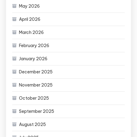
May 2026
April 2026
March 2026
February 2026
January 2026
December 2025
November 2025
October 2025
September 2025
August 2025