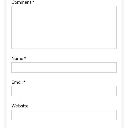
Comment
*
Name
*
Email
*
Website