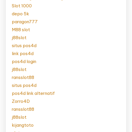
Slot 1000
depo 5k
paragon777
M88 slot
j88slot
situs pos4d
link pos4d
pos4d login
j88slot
ransslot88
situs pos4d
pos4d link alternatif
Zorro4D
ransslot88
j88slot
kijangtoto